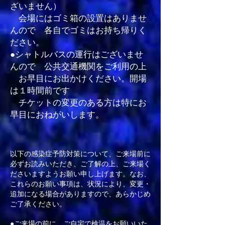
ざいません）
会場にはゴミ箱の設置はありませ
んので 各自でゴミはお持ち帰りく
ださい。
●シャトルバスの運行はございませ
んので 公共交通機関をご利用の上
お早目にお出かけください。開場
は１時間前です
チケットの変更のある方は特にお
早目におねがいします。
以下の感染症予防対策について、ご来場前に
必ずお読みいただき、ご了解の上、ご来場く
ださいますようお願い申し上げます。なお、
これらのお願い事項は、状況により、変更・
追加になる場合がありますので、あらかじめ
ご了承ください。
●ご来場の前に、ご自宅で検温をお願いいた