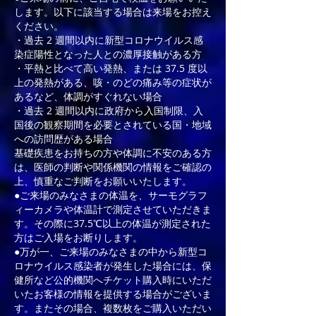
します。以下に該当する場合は来場をお控え
ください。
・過去 2 週間以内に新型コロナウイルス感
染症陽性となった人との濃厚接触がある方
・平熱と比べて高い発熱、または 37.5 度以
上の発熱がある、咳・のどの痛み等の症状が
あるなど、体調がすぐれない場合
・過去 2 週間以内に政府から入国制限、入
国後の観察期間を必要とされている国・地域
への訪問歴がある場合
基礎疾患をお持ちの方や体調に不安のある方
は、医師の判断や関係機関の情報をご確認の
上、慎重なご判断をお願いいたします。
●ご来場のみなさまの体温を、サーモグラフ
ィーカメラや体温計で測定させていただきま
す。その際に37.5℃以上の体温が測定された
方はご入場をお断りします。
●万が一、ご来場のみなさまの中から新型コ
ロナウイルス感染者が発生した場合には、保
健所など公的機関へチケット購入時にいただ
いたお客様の情報を提供する場合がございま
す。またその場合、複数枚をご購入いただい