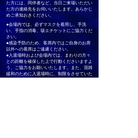
た方には、同伴者など、当日ご来場いただい
た方の連絡先をお伺いいたします。あらかじ
めご承知おきください。
●会場内では、必ずマスクを着用し、手洗
い、手指の消毒、咳エチケットにご協力くだ
さい。
●感染予防のため、客席内ではご自身のお席
以外への着席はご遠慮ください。
●入退場時および会場内では、まわりの方々
との距離を確保した上で行動くださいますよ
う、ご協力をお願いいたします。また、混雑
緩和のために入退場時に、制限をさせていた
だく場合がありますので、あらかじめご了承
ください。
●当日は極力接触を避けるため、必ず事前に
発券されたチケットをお持ちの上、ご来場く
ださい。
●公演によって座席数を制限している場合が
あります 。
●政府や自治体によるイベント開催要件に変
更があった場合は、チケット販売の一時停止